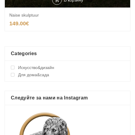
В корзину
Naise skulptuur
149.00
€
Categories
Искусство&дизайн
Для дома&сада
Следуйте за нами на Instagram