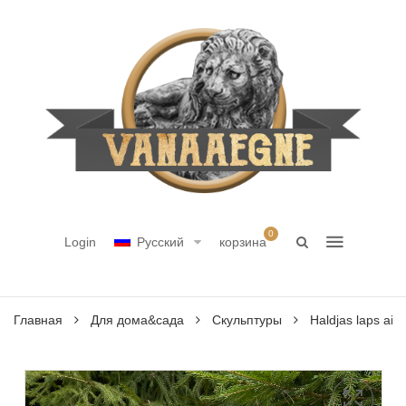
0
Login
Русский
корзина
Главная
Для дома&сада
Скульптуры
Haldjas laps aia