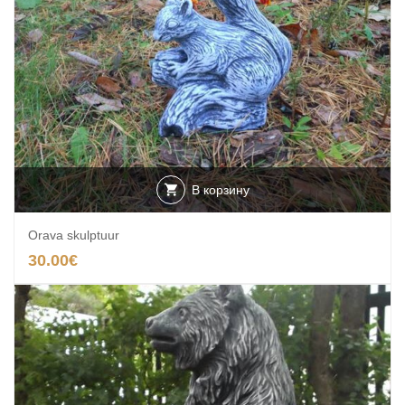
В корзину
Orava skulptuur
30.00
€