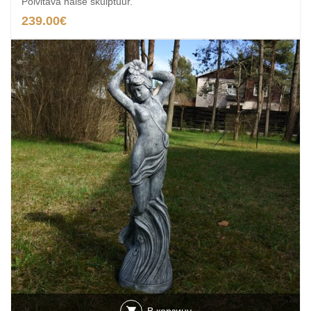
Põlvitava naise skulptuur.
239.00
€