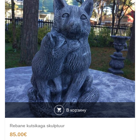
В корзину
Rebane kutsikaga skulptuur
85.00
€