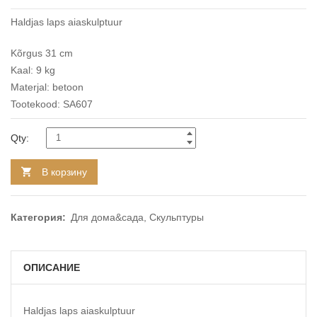
Haldjas laps aiaskulptuur
Kõrgus 31 cm
Kaal: 9 kg
Materjal: betoon
Tootekood: SA607
Qty:
В корзину
Категория:
Для дома&сада
,
Скульптуры
ОПИСАНИЕ
Haldjas laps aiaskulptuur