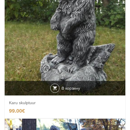
В корзину
Karu skulptuur
99.00
€