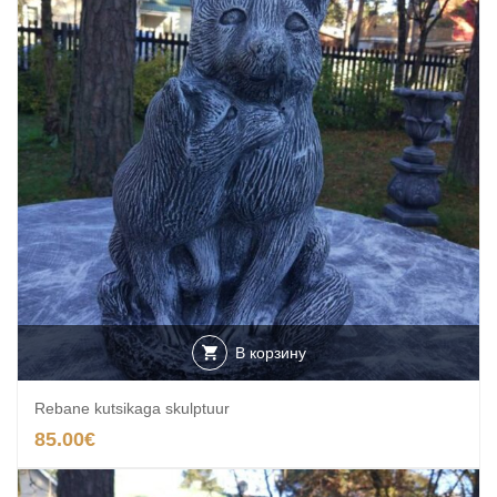
В корзину
Rebane kutsikaga skulptuur
85.00
€