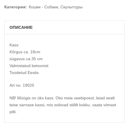
Категория:
Кошки - Собаки
,
Скульптуры
ОПИСАНИЕ
Kass
Kõrgus ca. 18cm
sügavus ca.35 cm
Valmistatud betoonist
Toodetud Eestis
Art no. 19025
NB! Müügis on üks kass. Otsi meie veebipoest, leiad sealt
teise sarnase kassi, mis sobivad stiililt kokku, vaata viimast
pilti.