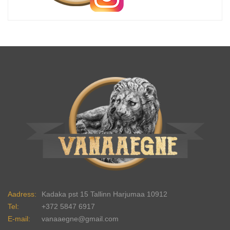
Aadress:
Kadaka pst 15 Tallinn Harjumaa 10912
Tel:
+372 5847 6917
E-mail:
vanaaegne@gmail.com