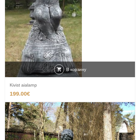
В корзину
Kivist aialamp
199.00
€