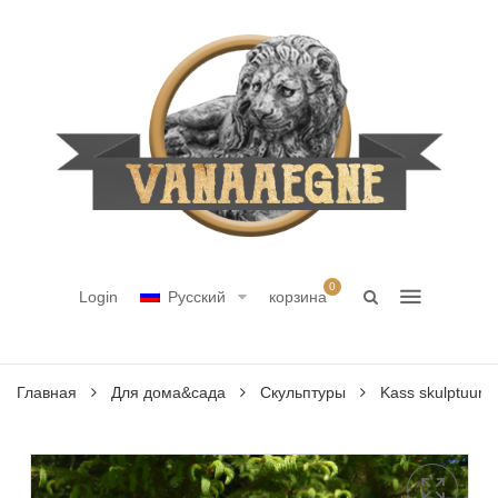
0
Login
Русский
корзина
Главная
Для дома&сада
Скульптуры
Kass skulptuur