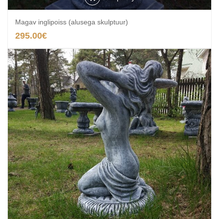
Magav inglipoiss (alusega skulptuur)
295.00
€