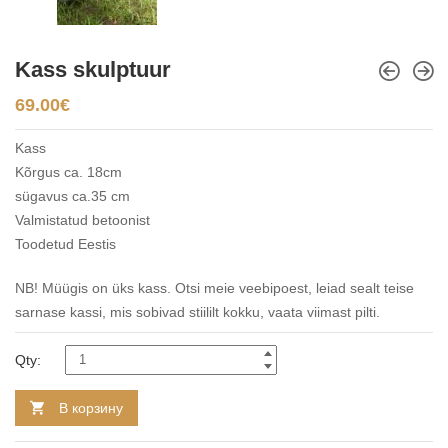
Kass skulptuur
69.00
€
Kass
Kõrgus ca. 18cm
sügavus ca.35 cm
Valmistatud betoonist
Toodetud Eestis
NB! Müügis on üks kass. Otsi meie veebipoest, leiad sealt teise
sarnase kassi, mis sobivad stiililt kokku, vaata viimast pilti.
Qty:
В корзину