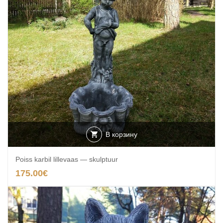
В корзину
Poiss karbil lillevaas — skulptuur
175.00
€