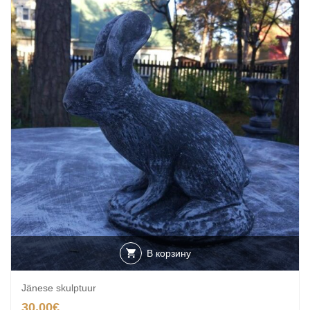
В корзину
Jänese skulptuur
30.00
€