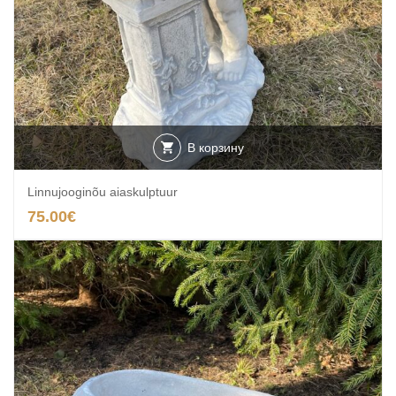
В корзину
Linnujooginõu aiaskulptuur
75.00
€