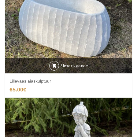
Читать далее
Lillevaas aiaskulptuur
65.00
€