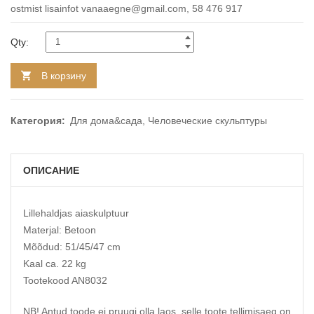
ostmist lisainfot vanaaegne@gmail.com, 58 476 917
Qty:
В корзину
Категория:
Для дома&сада
,
Человеческие скульптуры
ОПИСАНИЕ
Lillehaldjas aiaskulptuur
Materjal: Betoon
Mõõdud: 51/45/47 cm
Kaal ca. 22 kg
Tootekood AN8032
NB! Antud toode ei pruugi olla laos, selle toote tellimisaeg on