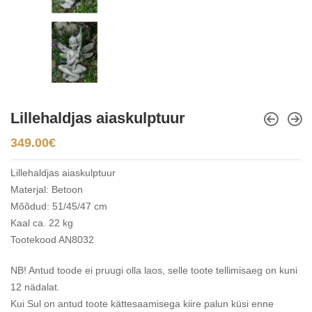
Lillehaldjas aiaskulptuur
349.00
€
Lillehaldjas aiaskulptuur
Materjal: Betoon
Mõõdud: 51/45/47 cm
Kaal ca. 22 kg
Tootekood AN8032
NB! Antud toode ei pruugi olla laos, selle toote tellimisaeg on kuni
12 nädalat.
Kui Sul on antud toote kättesaamisega kiire palun küsi enne