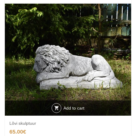
Add to cart
Lõvi skulptuur
65.00
€