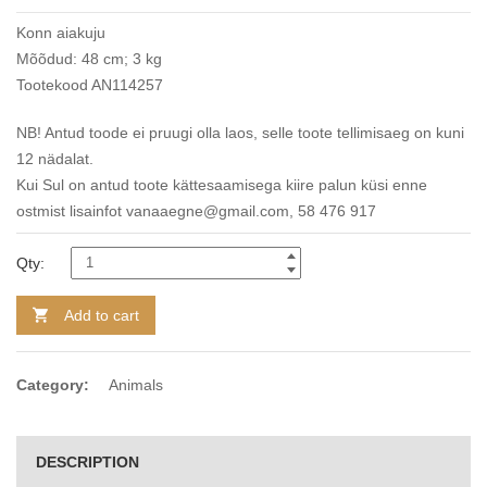
Konn aiakuju
Mõõdud: 48 cm; 3 kg
Tootekood AN114257
NB! Antud toode ei pruugi olla laos, selle toote tellimisaeg on kuni
12 nädalat.
Kui Sul on antud toote kättesaamisega kiire palun küsi enne
ostmist lisainfot vanaaegne@gmail.com, 58 476 917
Qty:
Add to cart
Category:
Animals
DESCRIPTION