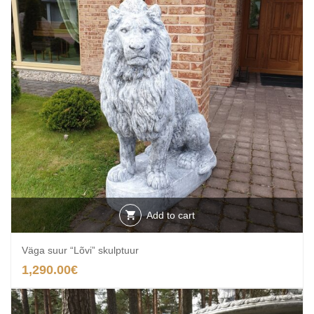
Add to cart
Väga suur “Lõvi” skulptuur
1,290.00
€