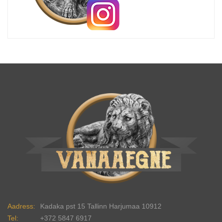
Aadress:
Kadaka pst 15 Tallinn Harjumaa 10912
Tel:
+372 5847 6917