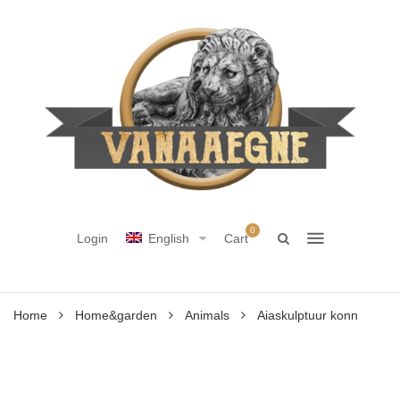
0
Login
English
Cart
Home
Home&garden
Animals
Aiaskulptuur konn