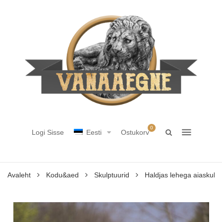
0
Logi Sisse
Eesti
Ostukorv
Avaleht
Kodu&aed
Skulptuurid
Haldjas lehega aiaskulpt