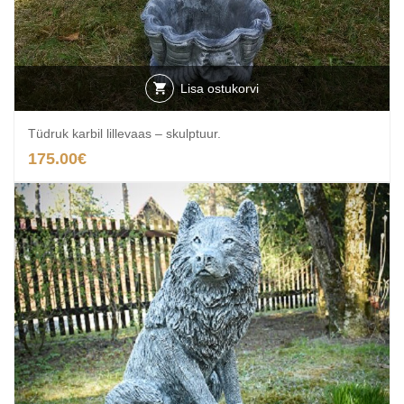
Lisa ostukorvi
Tüdruk karbil lillevaas – skulptuur.
175.00
€