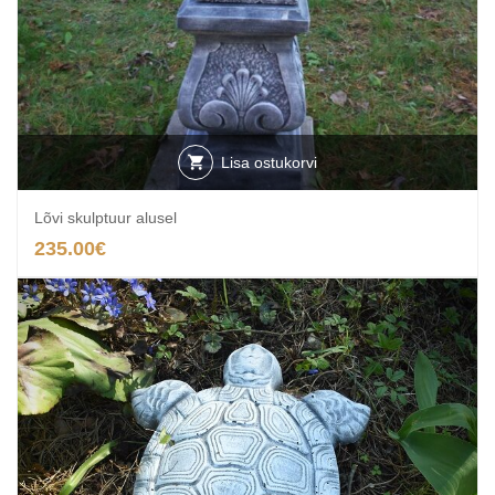
Lisa ostukorvi
Lõvi skulptuur alusel
235.00
€