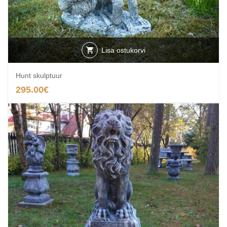
Lisa ostukorvi
Hunt skulptuur
295.00
€