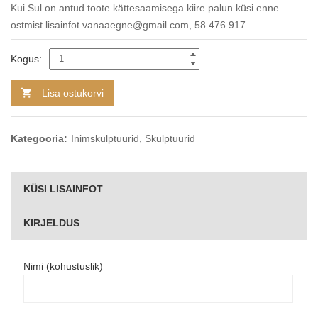
Kui Sul on antud toote kättesaamisega kiire palun küsi enne
ostmist lisainfot vanaaegne@gmail.com, 58 476 917
Kogus:
Lisa ostukorvi
Kategooria:
Inimskulptuurid
,
Skulptuurid
KÜSI LISAINFOT
KIRJELDUS
Nimi (kohustuslik)