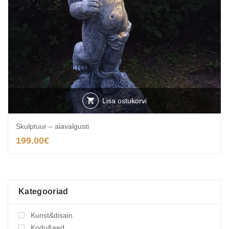
Lisa ostukorvi
Skulptuur – aiavalgusti
199.00
€
Kategooriad
Kunst&disain
Kodu&aed