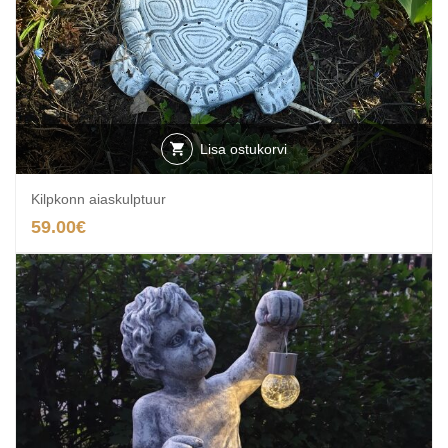
Lisa ostukorvi
Kilpkonn aiaskulptuur
59.00
€