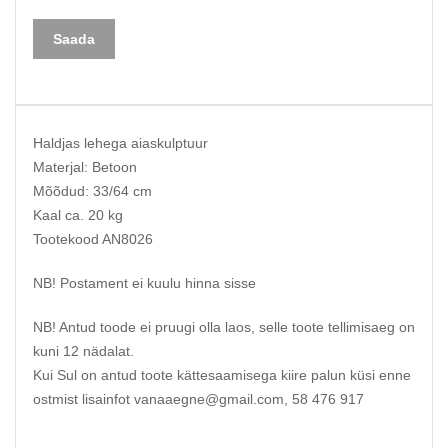
Haldjas lehega aiaskulptuur
Materjal: Betoon
Mõõdud: 33/64 cm
Kaal ca. 20 kg
Tootekood AN8026
NB! Postament ei kuulu hinna sisse
NB! Antud toode ei pruugi olla laos, selle toote tellimisaeg on
kuni 12 nädalat.
Kui Sul on antud toote kättesaamisega kiire palun küsi enne
ostmist lisainfot vanaaegne@gmail.com, 58 476 917