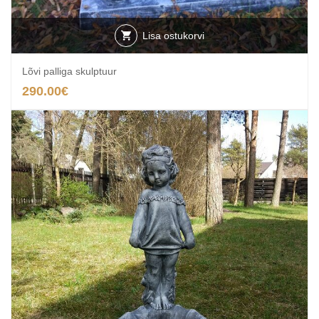
Lisa ostukorvi
Lõvi palliga skulptuur
290.00
€