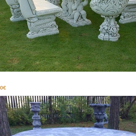
Add to cart
00
€