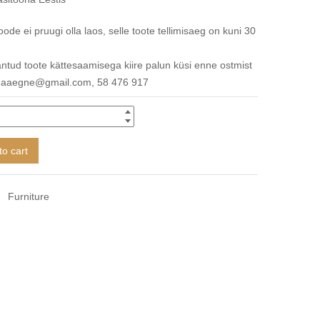
ode ei pruugi olla laos, selle toote tellimisaeg on kuni 30
antud toote kättesaamisega kiire palun küsi enne ostmist
vanaaegne@gmail.com, 58 476 917
to cart
Furniture