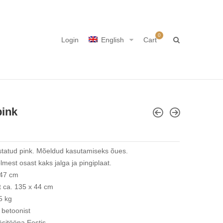
0
Login
English
Cart
pink
istatud pink. Mõeldud kasutamiseks õues.
mest osast kaks jalga ja pingiplaat.
 47 cm
t ca. 135 x 44 cm
5 kg
 betoonist
sitööna Eestis