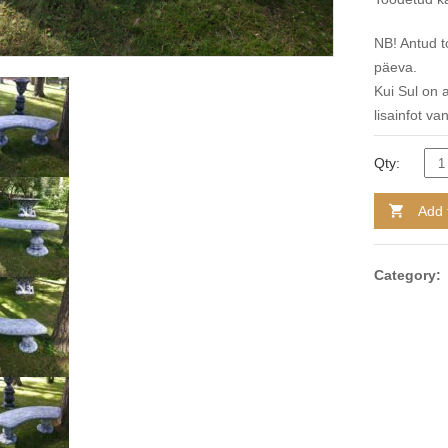
NB! Antud to
päeva.
Kui Sul on 
lisainfot 
Qty:
Add 
Category: