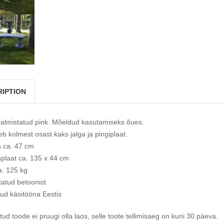
RIPTION
 valmistatud pink. Mõeldud kasutamiseks õues.
b kolmest osast kaks jalga ja pingiplaat.
 ca. 47 cm
splaat ca. 135 x 44 cm
a. 125 kg
tatud betoonist
ud käsitööna Eestis
ud toode ei pruugi olla laos, selle toote tellimisaeg on kuni 30 päeva.