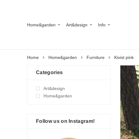
Home&garden
Art&design
Info
Home
Home&garden
Furniture
Kivist pink
Categories
Art&design
Home&garden
Follow us on Instagram!