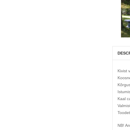
DESC
Kivist
Koosne
Kõrgus
Istumi
Kaal c
Valmis
Toodet
NB! Ant