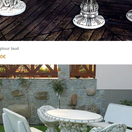
ptuur laud
Add to cart
00
€