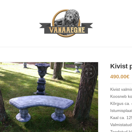
Kivist 
490.00
€
Kivist valm
Koosneb kol
Kõrgus ca.
Istumisplaa
Kaal ca. 12
Valmistatud
Toodetud kä