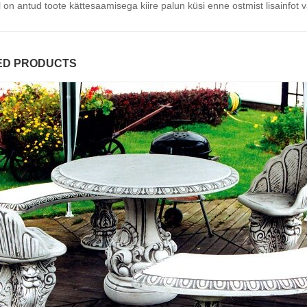
l on antud toote kättesaamisega kiire palun küsi enne ostmist lisainf
ED PRODUCTS