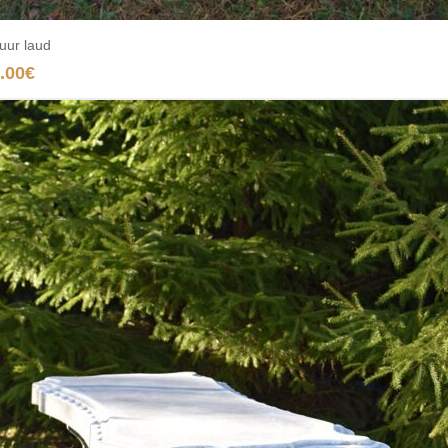
suur laud
Add to cart
.00
€